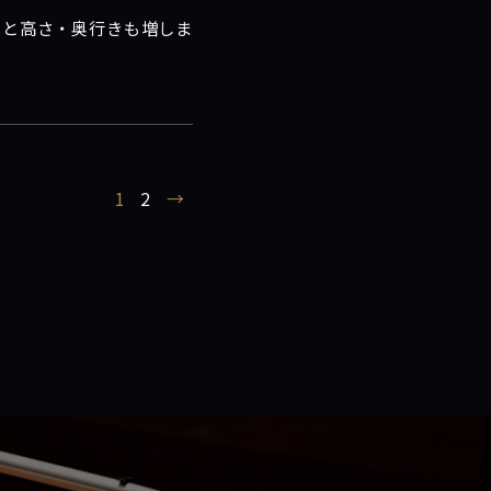
がりと高さ・奥行きも増しま
1
2
→